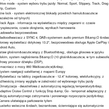
Drive mode - system wyboru trybu jazdy: Normal, Sport, Slippery, Track, Drag
rip, Custom
Line lock - system elektronicznej blokady przednich hamulc&oacute;w
iezależnie od tylnych)
Track Apps - informacja na wyświetlaczu między zegarami o: czasie
zyspieszenia, czasie okrążenia, wynikach hamowania
Ładowarka bezprzewodowa
Radioodtwarzacz z SYNC 4, DAB+systemem audio premium B&amp;O &ndas
lorowy wyświetlacz dotykowy 13.2", bezprzewodowa obsługa Apple CarPlay i
droid Auto,
staw głośnom&oacute;wiący z Bluetooth&reg;, obsługa głosowa w języku
lskim, system nagłośnienia B&amp;O (10 głośnik&oacute;w, w tym subwoofe
frowy procesor dźwięku (DSP),
macniacz o mocy 860 Wat&oacute;w)&nbsp;
System nawigacji satelitarnej z mapami Europy
Wyświetlacz na tablicy zegar&oacute;w - 12.4" kolorowy, wielofunkcyjny, z
żliwością zmiany wyglądu w zależności od wybranego trybu jazdy
Klimatyzacja - dwustrefowa z automatyczną regulacją temperatury&nbsp;
Adaptive Cruise Control z funkcją Stop &amp; Go - tempomat adaptacyjny z
nkcją automatycznego zatrzymania i ponownego rozpoczęcia jazdy&nbsp;
Kamera ułatwiająca parkowanie tyłem
Lusterko wsteczne &ndash; bezramkowe, ściemniające się automatycznie