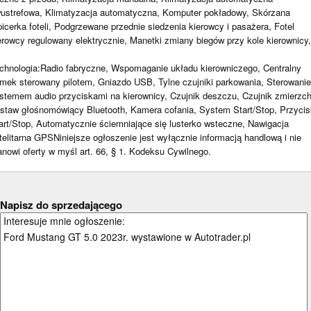
ustrefowa, Klimatyzacja automatyczna, Komputer pokładowy, Skórzana
picerka foteli, Podgrzewane przednie siedzenia kierowcy i pasażera, Fotel
erowcy regulowany elektrycznie, Manetki zmiany biegów przy kole kierownicy,
chnologia:Radio fabryczne, Wspomaganie układu kierowniczego, Centralny
mek sterowany pilotem, Gniazdo USB, Tylne czujniki parkowania, Sterowanie
stemem audio przyciskami na kierownicy, Czujnik deszczu, Czujnik zmierzch
staw głośnomówiący Bluetooth, Kamera cofania, System Start/Stop, Przycis
art/Stop, Automatycznie ściemniające się lusterko wsteczne, Nawigacja
telitarna GPSNiniejsze ogłoszenie jest wyłącznie informacją handlową i nie
anowi oferty w myśl art. 66, § 1. Kodeksu Cywilnego.
Napisz do sprzedającego