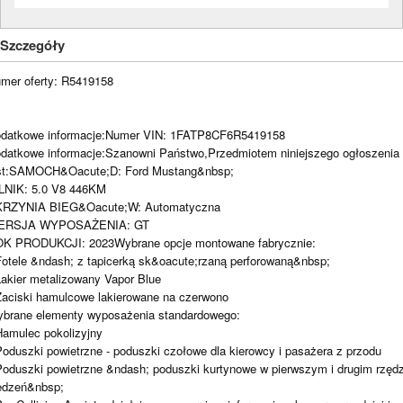
Szczegóły
mer oferty: R5419158
datkowe informacje:Numer VIN: 1FATP8CF6R5419158
datkowe informacje:Szanowni Państwo,Przedmiotem niniejszego ogłoszenia
st:SAMOCH&Oacute;D: Ford Mustang&nbsp;
LNIK: 5.0 V8 446KM
RZYNIA BIEG&Oacute;W: Automatyczna
ERSJA WYPOSAŻENIA: GT
K PRODUKCJI: 2023Wybrane opcje montowane fabrycznie:
Fotele &ndash; z tapicerką sk&oacute;rzaną perforowaną&nbsp;
Lakier metalizowany Vapor Blue
Zaciski hamulcowe lakierowane na czerwono
brane elementy wyposażenia standardowego:
Hamulec pokolizyjny
Poduszki powietrzne - poduszki czołowe dla kierowcy i pasażera z przodu
Poduszki powietrzne &ndash; poduszki kurtynowe w pierwszym i drugim rzędz
edzeń&nbsp;