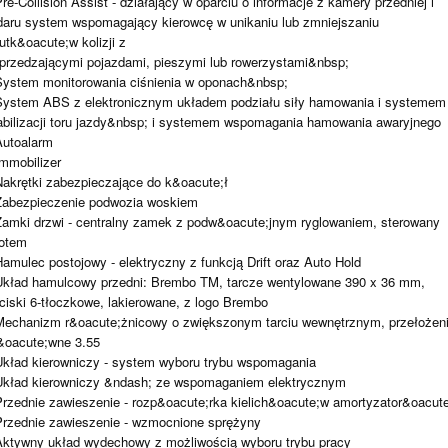
Pre-Collision Assist - działający w oparciu o informacje z kamery przedniej i
daru system wspomagający kierowcę w unikaniu lub zmniejszaniu
utk&oacute;w kolizji z
przedzającymi pojazdami, pieszymi lub rowerzystami&nbsp;
System monitorowania ciśnienia w oponach&nbsp;
System ABS z elektronicznym układem podziału siły hamowania i systemem
abilizacji toru jazdy&nbsp; i systemem wspomagania hamowania awaryjnego
Autoalarm
Immobilizer
Nakrętki zabezpieczające do k&oacute;ł
Zabezpieczenie podwozia woskiem
Zamki drzwi - centralny zamek z podw&oacute;jnym ryglowaniem, sterowany
lotem
Hamulec postojowy - elektryczny z funkcją Drift oraz Auto Hold
Układ hamulcowy przedni: Brembo TM, tarcze wentylowane 390 x 36 mm,
ciski 6-tłoczkowe, lakierowane, z logo Brembo
Mechanizm r&oacute;żnicowy o zwiększonym tarciu wewnętrznym, przełożen
&oacute;wne 3.55
Układ kierowniczy - system wyboru trybu wspomagania
Układ kierowniczy &ndash; ze wspomaganiem elektrycznym
Przednie zawieszenie - rozp&oacute;rka kielich&oacute;w amortyzator&oacut
Przednie zawieszenie - wzmocnione sprężyny
Aktywny układ wydechowy z możliwością wyboru trybu pracy