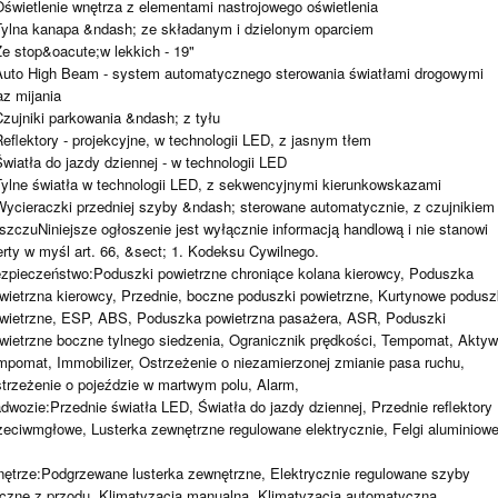
Oświetlenie wnętrza z elementami nastrojowego oświetlenia
Tylna kanapa &ndash; ze składanym i dzielonym oparciem
Ze stop&oacute;w lekkich - 19"
Auto High Beam - system automatycznego sterowania światłami drogowymi
az mijania
Czujniki parkowania &ndash; z tyłu
Reflektory - projekcyjne, w technologii LED, z jasnym tłem
Światła do jazdy dziennej - w technologii LED
Tylne światła w technologii LED, z sekwencyjnymi kierunkowskazami
Wycieraczki przedniej szyby &ndash; sterowane automatycznie, z czujnikiem
szczuNiniejsze ogłoszenie jest wyłącznie informacją handlową i nie stanowi
erty w myśl art. 66, &sect; 1. Kodeksu Cywilnego.
zpieczeństwo:Poduszki powietrzne chroniące kolana kierowcy, Poduszka
wietrzna kierowcy, Przednie, boczne poduszki powietrzne, Kurtynowe podusz
wietrzne, ESP, ABS, Poduszka powietrzna pasażera, ASR, Poduszki
wietrzne boczne tylnego siedzenia, Ogranicznik prędkości, Tempomat, Akty
mpomat, Immobilizer, Ostrzeżenie o niezamierzonej zmianie pasa ruchu,
trzeżenie o pojeździe w martwym polu, Alarm,
dwozie:Przednie światła LED, Światła do jazdy dziennej, Przednie reflektory
zeciwmgłowe, Lusterka zewnętrzne regulowane elektrycznie, Felgi aluminiowe
ętrze:Podgrzewane lusterka zewnętrzne, Elektrycznie regulowane szyby
czne z przodu, Klimatyzacja manualna, Klimatyzacja automatyczna